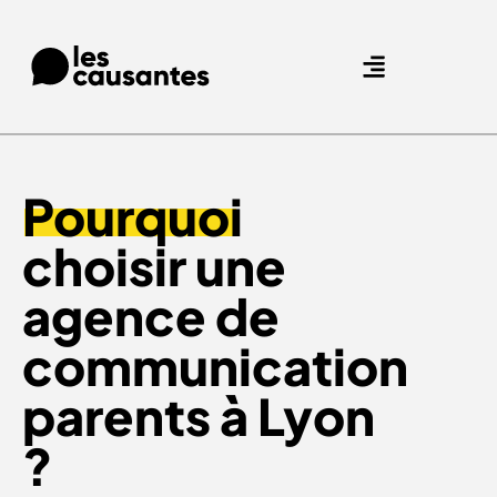
Agence Care : nous accompagnons les marques qui prennent soin de leurs clients.
Nos expertises
Nos références
Pourquoi
choisir une
agence de
communication
parents à Lyon
?