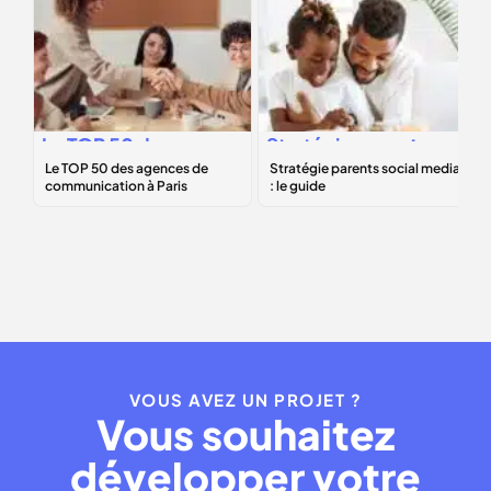
Le
TOP 50
des
Stratégie
parents
agences de
social media
: le
communication à
guide
Paris
VOUS AVEZ UN PROJET ?
Vous souhaitez
développer votre