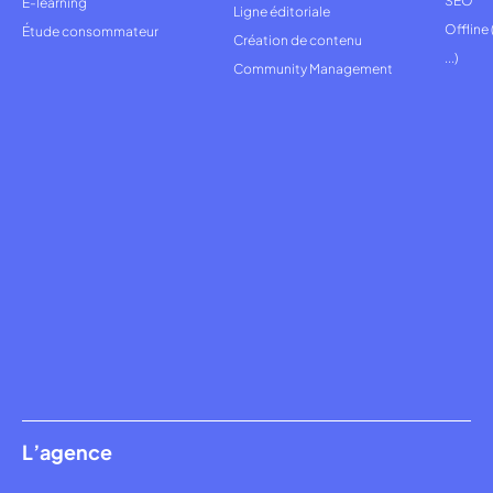
SEO
E-learning
Ligne éditoriale
Offline
Étude consommateur
Création de contenu
...)
Community Management
L’agence