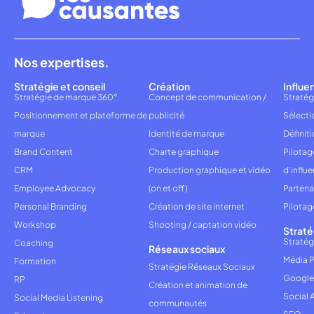
Nos expertises.
Stratégie et conseil
Création
Influe
Stratégie de marque 360°
Concept de communication /
Stratég
Positionnement et plateforme de
publicité
Sélecti
marque
Identité de marque
Définiti
Brand Content
Charte graphique
Pilota
CRM
Production graphique et vidéo
d'influ
Employee Advocacy
(on et off)
Partena
Personal Branding
Création de site internet
Pilotag
Workshop
Shooting / captation vidéo
Straté
Stratég
Coaching
Réseaux sociaux
Média P
Formation
Stratégie Réseaux Sociaux
Google
RP
Création et animation de
Social 
Social Media Listening
communautés