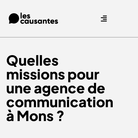
Agence Care : nous accompagnons les marques qui prennent soin de leurs clients.
Nos expertises
Nos références
Quelles
missions pour
une agence de
communication
à Mons ?