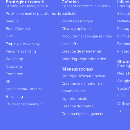
Stratégie et conseil
Création
Influe
Stratégie de marque 360°
Concept de communication /
Stratég
Positionnement et plateforme de
publicité
Sélecti
marque
Identité de marque
Définiti
Brand Content
Charte graphique
Pilota
CRM
Production graphique et vidéo
d'influ
Employee Advocacy
(on et off)
Partena
Personal Branding
Création de site internet
Pilotag
Workshop
Shooting / captation vidéo
Straté
Stratég
Coaching
Réseaux sociaux
Média P
Formation
Stratégie Réseaux Sociaux
Google
RP
Création et animation de
Social 
Social Media Listening
communautés
SEO
E-learning
Ligne éditoriale
Offline
Étude consommateur
Création de contenu
...)
Community Management