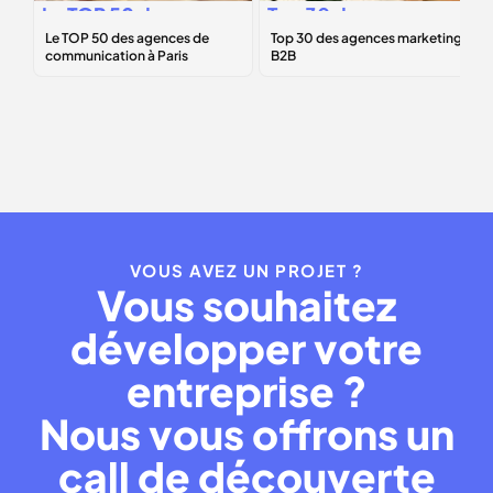
Le
TOP 50
des
Top 30 des
agences de
agences
communication à
marketing B2B
Paris
VOUS AVEZ UN PROJET ?
Vous souhaitez
développer votre
entreprise ?
Nous vous offrons un
call de découverte