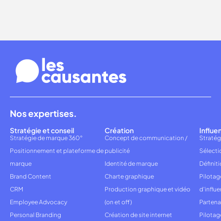
Nos expertises.
Stratégie et conseil
Création
Influe
Stratégie de marque 360°
Concept de communication /
Stratég
Positionnement et plateforme de
publicité
Sélecti
marque
Identité de marque
Définiti
Brand Content
Charte graphique
Pilota
CRM
Production graphique et vidéo
d'influ
Employee Advocacy
(on et off)
Partena
Personal Branding
Création de site internet
Pilotag