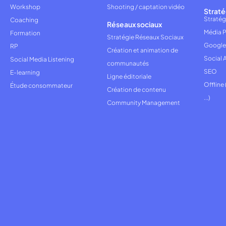
Workshop
Shooting / captation vidéo
Straté
Stratég
Coaching
Réseaux sociaux
Média P
Formation
Stratégie Réseaux Sociaux
Google
RP
Création et animation de
Social 
Social Media Listening
communautés
SEO
E-learning
Ligne éditoriale
Offline
Étude consommateur
Création de contenu
...)
Community Management