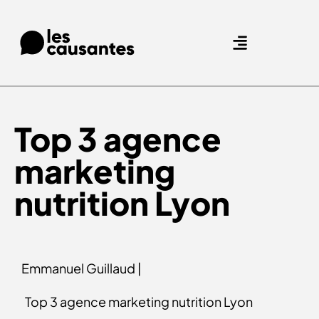
Agence Care : nous accompagnons les marques qui prennent soin de leurs clients.
Nos expertises
Nos références
Top 3 agence
marketing
nutrition Lyon
Emmanuel Guillaud |
Top 3 agence marketing nutrition Lyon