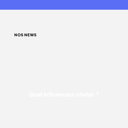
NOS NEWS
QUEL INFLUENCEUR CHOISIR ?
Quel influenceur choisir ?