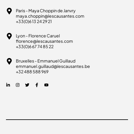
Paris - Maya Choppin de Janvry
maya.choppin@lescausantes.com
+33(0)6 13 24 29 21
Lyon - Florence Caruel
florence@lescausantes.com
+33(0)6 67 74 85 22
Bruxelles - Emmanuel Guillaud
emmanuel.guillaud@lescausantes.be
+32 488 588 969