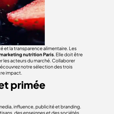
é et la transparence alimentaire. Les
arketing nutrition Paris
. Elle doit être
r les acteurs du marché. Collaborer
Découvrez notre sélection des trois
otre impact.
et primée
media, influence, publicité et branding.
isans, des enseignes et des sociétés