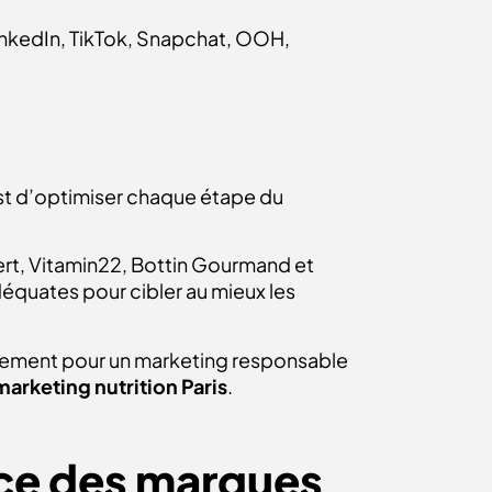
LinkedIn, TikTok, Snapchat, OOH,
st d’optimiser chaque étape du
ert, Vitamin22, Bottin Gourmand et
équates pour cibler au mieux les
gagement pour un marketing responsable
arketing nutrition Paris
.
vice des marques