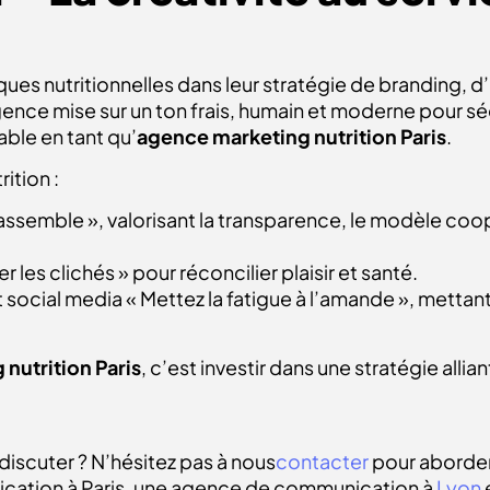
s nutritionnelles dans leur stratégie de branding, d’i
gence mise sur un ton frais, humain et moderne pour séd
ble en tant qu’
agence
marketing nutrition Paris
.
tion :
semble », valorisant la transparence, le modèle coopé
les clichés » pour réconcilier plaisir et santé.
ocial media « Mettez la fatigue à l’amande », mettant 
 nutrition Paris
, c’est investir dans une stratégie alli
discuter ? N’hésitez pas à nous
contacter
pour aborder 
cation à Paris, une agence de communication à
Lyon