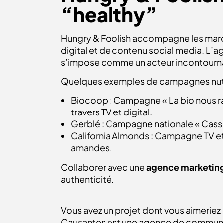
“healthy”
Hungry & Foolish accompagne les marque
digital et de contenu social media. L’a
s’impose comme un acteur incontourna
Quelques exemples de campagnes nutri
Biocoop : Campagne « La bio nous ras
travers TV et digital.
Gerblé : Campagne nationale « Casser 
California Almonds : Campagne TV et s
amandes.
Collaborer avec une
agence
marketing
authenticité.
Vous avez un projet dont vous aimeriez 
Causantes est une agence de communi