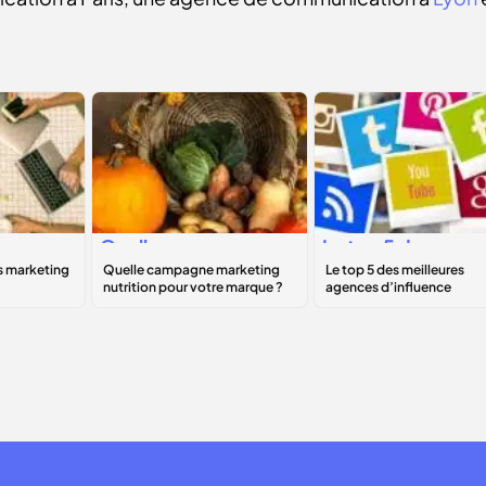
Quelle campagne
Le
top 5
des
marketing
meilleures
B
nutrition pour
agences
votre marque ?
d’influence