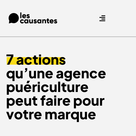
Agence Care : nous accompagnons les marques qui prennent soin de leurs clients.
Nos expertises
Nos références
7 actions
qu’une agence
puériculture
peut faire pour
votre marque