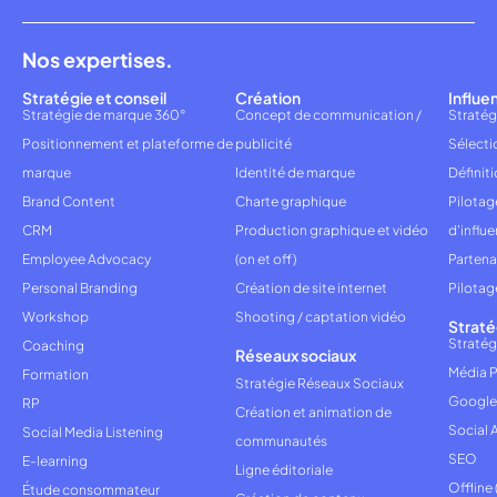
Nos expertises.
Stratégie et conseil
Création
Influe
Stratégie de marque 360°
Concept de communication /
Stratég
Positionnement et plateforme de
publicité
Sélecti
marque
Identité de marque
Définiti
Brand Content
Charte graphique
Pilota
CRM
Production graphique et vidéo
d'influ
Employee Advocacy
(on et off)
Partena
Personal Branding
Création de site internet
Pilotag
Workshop
Shooting / captation vidéo
Straté
Stratég
Coaching
Réseaux sociaux
Média P
Formation
Stratégie Réseaux Sociaux
Google
RP
Création et animation de
Social 
Social Media Listening
communautés
SEO
E-learning
Ligne éditoriale
Offline
Étude consommateur