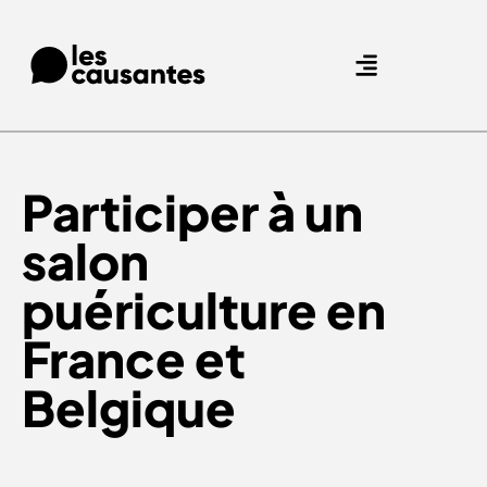
Agence Care : nous accompagnons les marques qui prennent soin de leurs clients.
Nos expertises
Nos références
Participer à un
salon
puériculture
en
France et
Belgique