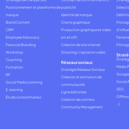
Positionnement et plateforme de
publicité
Sélecti
marque
Identité de marque
Définiti
Brand Content
Charte graphique
Pilota
CRM
Production graphique et vidéo
d'influ
Employee Advocacy
(on et off)
Partena
Personal Branding
Création de site internet
Pilotag
Workshop
Shooting / captation vidéo
Straté
Stratég
Coaching
Réseaux sociaux
Média P
Formation
Stratégie Réseaux Sociaux
Google
RP
Création et animation de
Social 
Social Media Listening
communautés
SEO
E-learning
Ligne éditoriale
Offline
Étude consommateur
Création de contenu
...)
Community Management